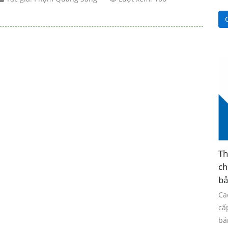
C
Th
ch
bả
Ca
cấ
bả