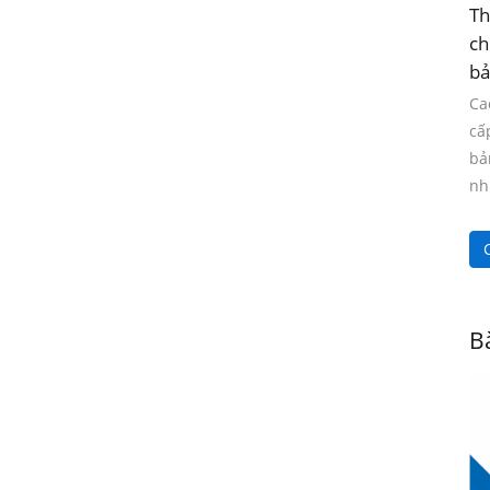
Th
ch
bả
Ca
cấ
bả
nh
C
Bà