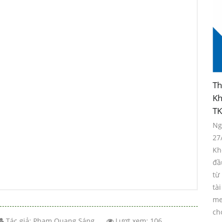
Th
Kh
TK
Ng
27
Kh
đầ
từ
tà
me
ch
Tác giả:
Phạm Quang Sáng
Lượt xem: 106