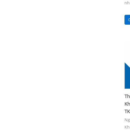
nh
C
Th
Kh
TK
Ng
Kh