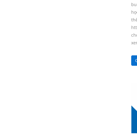
bu
họ
t
ht
ch
xe
C