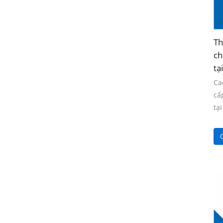
Th
ch
tạ
Ca
cấ
tạ
C