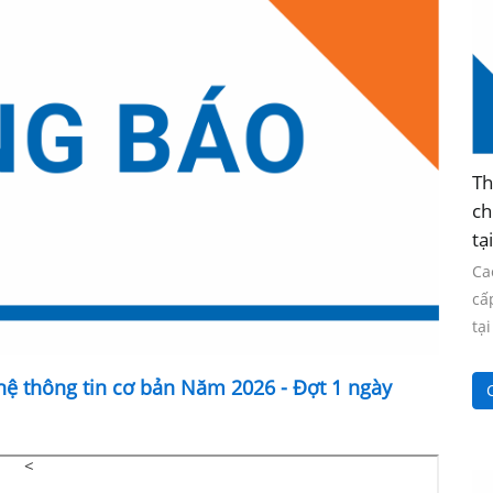
Th
ch
tạ
Ca
cấ
tạ
hệ thông tin cơ bản Năm 2026 - Đợt 1 ngày
C
<