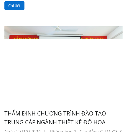
Chi tiết
THẨM ĐỊNH CHƯƠNG TRÌNH ĐÀO TẠO
TRUNG CẤP NGÀNH THIẾT KẾ ĐỒ HỌA
Ngày 27/12/2024, tại Phòng họp 1, Cao đẳng CTIM đã tổ