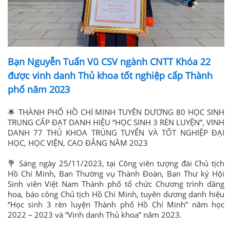
Bạn Nguyễn Tuấn Vũ CSV ngành CNTT Khóa 22
được vinh danh Thủ khoa tốt nghiệp cấp Thành
phố năm 2023
🌟 THÀNH PHỐ HỒ CHÍ MINH TUYÊN DƯƠNG 80 HỌC SINH
TRUNG CẤP ĐẠT DANH HIỆU “HỌC SINH 3 RÈN LUYỆN”, VINH
DANH 77 THỦ KHOA TRÚNG TUYỂN VÀ TỐT NGHIỆP ĐẠI
HỌC, HỌC VIỆN, CAO ĐẲNG NĂM 2023
💐 Sáng ngày 25/11/2023, tại Công viên tượng đài Chủ tịch
Hồ Chí Minh, Ban Thường vụ Thành Đoàn, Ban Thư ký Hội
Sinh viên Việt Nam Thành phố tổ chức Chương trình dâng
hoa, báo công Chủ tịch Hồ Chí Minh, tuyên dương danh hiệu
“Học sinh 3 rèn luyện Thành phố Hồ Chí Minh” năm học
2022 – 2023 và “Vinh danh Thủ khoa” năm 2023.