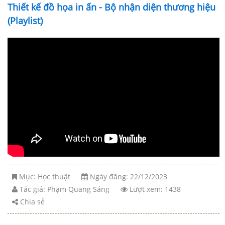
Thiết kế đồ họa in ấn - Bộ nhận diện thương hiệu
(Playlist)
Mục:
Học thuật
Ngày đăng: 22/12/2023
Tác giả:
Phạm Quang Sáng
Lượt xem: 1438
Chia sẻ