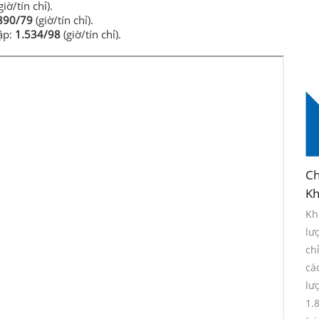
giờ/tín chỉ).
890/79
(giờ/tín chỉ).
tập:
1.534/98
(giờ/tín chỉ).
Ch
Kh
Kh
lư
ch
cá
lư
1.