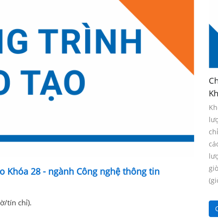
Ch
Kh
Kh
lư
ch
cá
lư
gi
o Khóa 28 - ngành Công nghệ thông tin
(gi
ờ/tín chỉ).
C