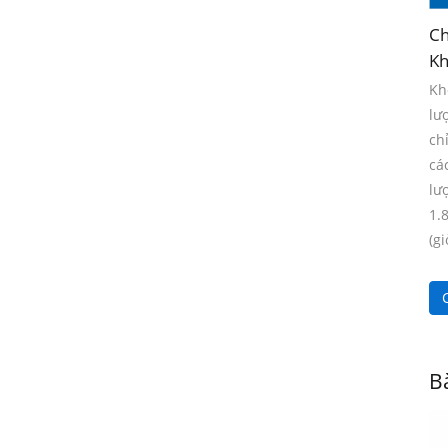
Ch
Kh
Kh
lư
ch
cá
lư
1.
(gi
C
Bà