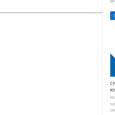
(gi
C
Ch
Kh
Kh
lư
ch