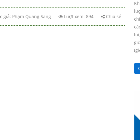
Kh
lư
c giả:
Phạm Quang Sáng
Lượt xem: 894
Chia sẻ
ch
cá
lư
gi
(gi
C