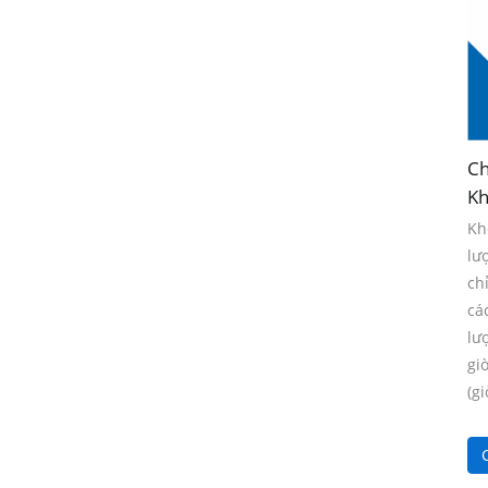
Ch
Kh
Kh
lư
ch
cá
lư
gi
(gi
C