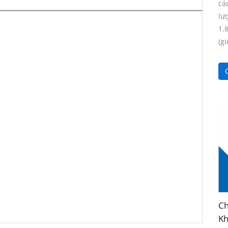
cá
lư
1.
(gi
C
Ch
Kh